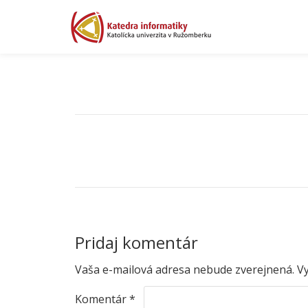
Preskočiť
na
VS_KINF_2025
obsah
NAVIGÁCIA V ČLÁNKU
VS_KINF_2025
Pridaj komentár
Vaša e-mailová adresa nebude zverejnená.
V
Komentár
*