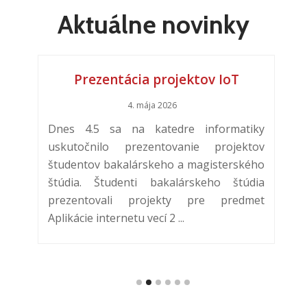
Aktuálne novinky
D
 pre záujemcov o informatiku
Prezentácia projektov IoT
4. mája 2026
lo
Dnes 4.5 sa na katedre informatiky
D
iky
uskutočnilo prezentovanie projektov
o
ské
študentov bakalárskeho a magisterského
n
ým
štúdia. Študenti bakalárskeho štúdia
k
eur
prezentovali projekty pre predmet
w
oké
Aplikácie internetu vecí 2 ...