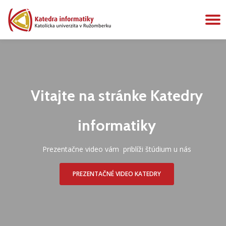
P
Preskočiť
na
N
obsah
Vitajte na stránke Katedry
informatiky
Prezentačne video vám priblíži štúdium u nás
PREZENTAČNÉ VIDEO KATEDRY