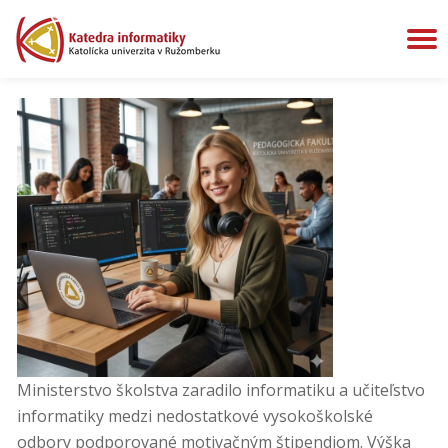
P
Preskočiť
na
N
obsah
Ministerstvo školstva zaradilo informatiku a učiteľstvo
informatiky medzi nedostatkové vysokoškolské
odbory podporované motivačným štipendiom. Výška