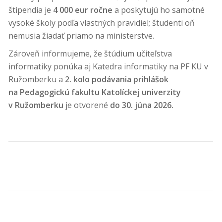
štipendia je
4 000 eur ročne
a poskytujú ho samotné
vysoké školy podľa vlastných pravidiel; študenti oň
nemusia žiadať priamo na ministerstve.
Zároveň informujeme, že štúdium učiteľstva
informatiky ponúka aj Katedra informatiky na PF KU v
Ružomberku a
2. kolo podávania prihlášok
na Pedagogickú fakultu Katolíckej univerzity
v Ružomberku
je otvorené
do 30. júna 2026.
NAVIGÁCIA V ČLÁNKU
Prezentácia projektov IoT