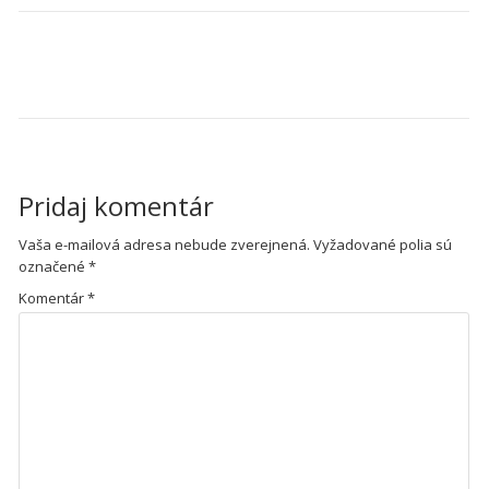
NAVIGÁCIA V ČLÁNKU
team-4 (1)
Pridaj komentár
Vaša e-mailová adresa nebude zverejnená.
Vyžadované polia sú
označené
*
Komentár
*