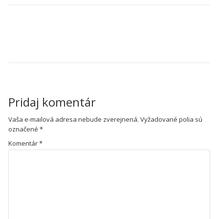
NAVIGÁCIA V ČLÁNKU
Študentský workshop a ŠVOČ
2024_page-0001
Pridaj komentár
Vaša e-mailová adresa nebude zverejnená.
Vyžadované polia sú
označené
*
Komentár
*