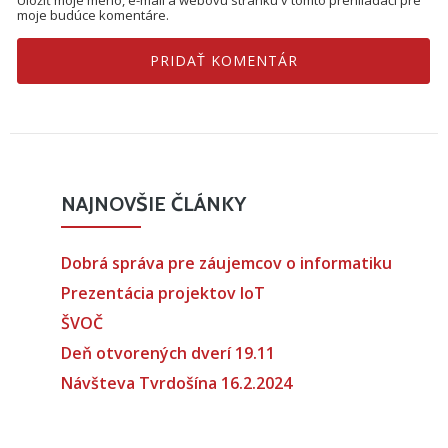
Uložiť moje meno, e-mail a webovú stránku v tomto prehliadači pre
moje budúce komentáre.
NAJNOVŠIE ČLÁNKY
Dobrá správa pre záujemcov o informatiku
Prezentácia projektov IoT
ŠVOČ
Deň otvorených dverí 19.11
Návšteva Tvrdošína 16.2.2024