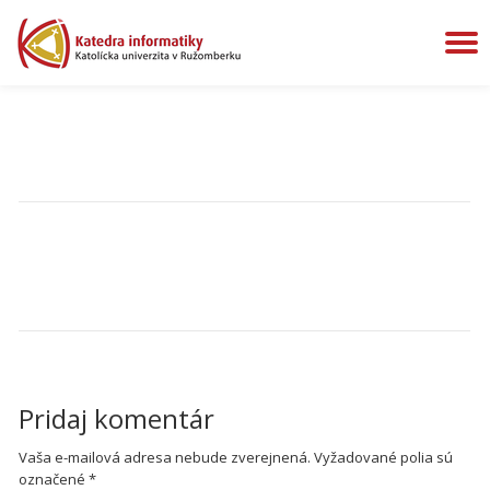
P
Preskočiť
na
N
obsah
Študentský workshop a ŠVOČ 2021 plagát
NAVIGÁCIA V ČLÁNKU
Študentský workshop a ŠVOČ
2021 plagát
Pridaj komentár
Vaša e-mailová adresa nebude zverejnená.
Vyžadované polia sú
označené
*