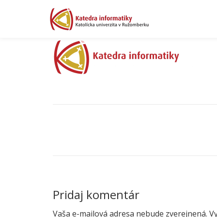
Preskočiť
na
obsah
NAVIGÁCIA V ČLÁNKU
logo-katedra_informatiky_03
Pridaj komentár
Vaša e-mailová adresa nebude zverejnená.
V