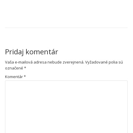
NAVIGÁCIA V ČLÁNKU
Dobrá správa pre záujemcov o
informatiku
Pridaj komentár
Vaša e-mailová adresa nebude zverejnená.
Vyžadované polia sú
označené
*
Komentár
*