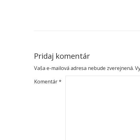
NAVIGÁCIA V ČLÁNKU
401-2
Pridaj komentár
Vaša e-mailová adresa nebude zverejnená.
V
Komentár
*