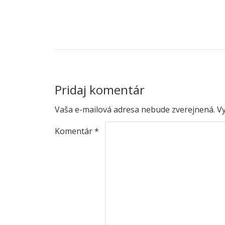
NAVIGÁCIA V ČLÁNKU
01..
Pridaj komentár
Vaša e-mailová adresa nebude zverejnená.
V
Komentár
*