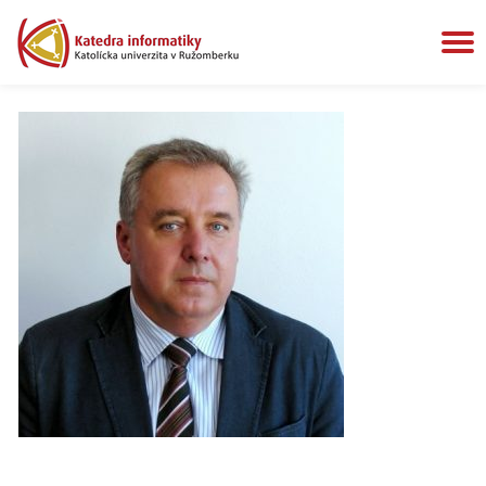
P
Preskočiť
na
N
obsah