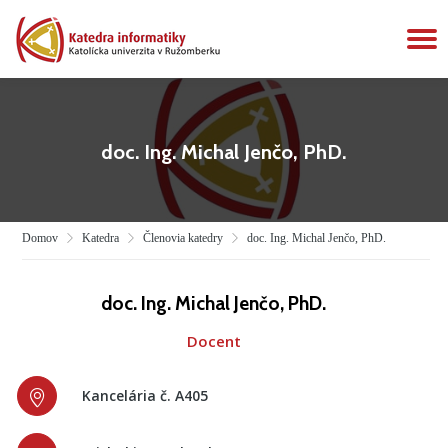
P
Preskočiť
na
N
obsah
doc. Ing. Michal Jenčo, PhD.
Domov
Katedra
Členovia katedry
doc. Ing. Michal Jenčo, PhD.
doc. Ing. Michal Jenčo, PhD.
Docent
Kancelária č. A405